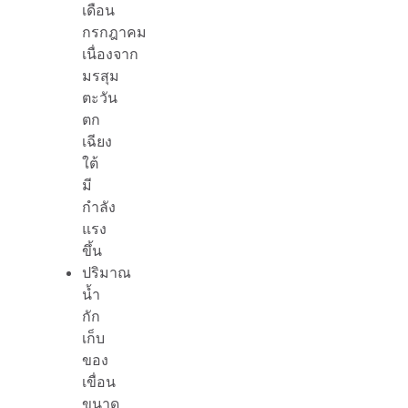
เดือน
กรกฎาคม
เนื่องจาก
มรสุม
ตะวัน
ตก
เฉียง
ใต้
มี
กำลัง
แรง
ขึ้น
ปริมาณ
น้ำ
กัก
เก็บ
ของ
เขื่อน
ขนาด