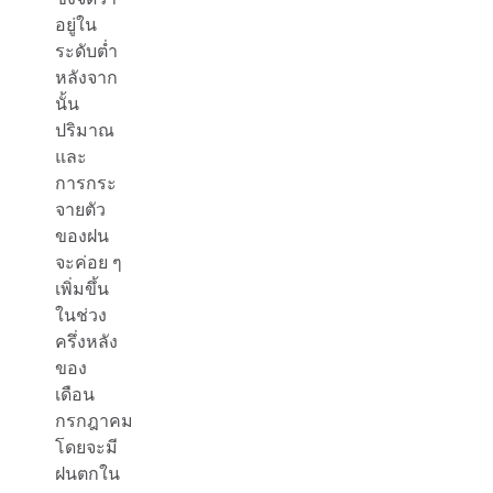
อยู่ใน
ระดับต่ำ
หลังจาก
นั้น
ปริมาณ
และ
การกระ
จายตัว
ของฝน
จะค่อย ๆ
เพิ่มขึ้น
ในช่วง
ครึ่งหลัง
ของ
เดือน
กรกฎาคม
โดยจะมี
ฝนตกใน