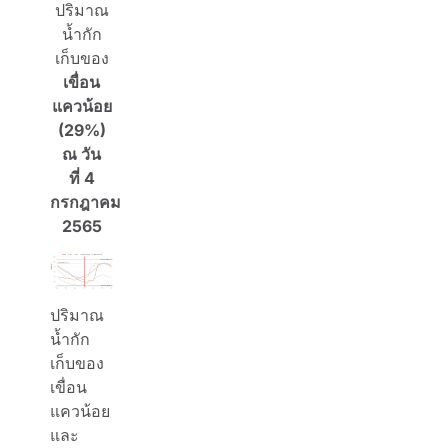
ปริมาณ
น้ำกัก
เก็บของ
เขื่อน
แควน้อย
(
29%)
ณ วัน
ที่
4
กรกฎาคม
2565
ปริมาณ
น้ำกัก
เก็บของ
เขื่อน
แควน้อย
และ