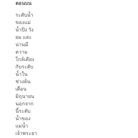
ตอนบน
ระดับน้ำ
ของแม่
น้ำปิง วัง
ยม และ
น่านมี
ความ
ใกล้เคียง
กับระดับ
น้ำใน
ช่วงต้น
เดือน
มิถุนายน
นอกจาก
นี้ระดับ
น้ำของ
แม่น้ำ
เจ้าพระยา