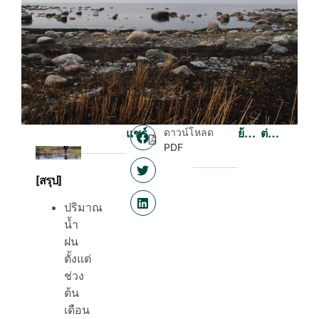
แชร์
ดาวน์โหลด
ย้อนกลับ
ต่อไป
PDF
[สรุป]
ปริมาณ
น้ำ
ฝน
ตั้งแต่
ช่วง
ต้น
เดือน