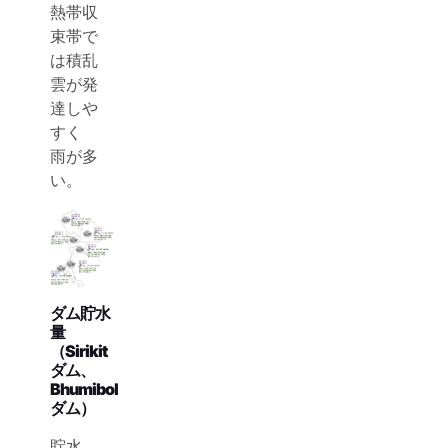
熱帯収
束帯で
は積乱
雲が発
達しや
すく
雨が多
い。
ダム貯水
量
（
Sirikit
ダム、
Bhumibol
ダム）
貯水