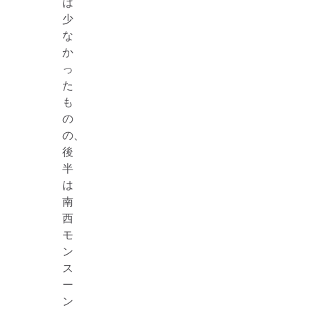
は
少
な
か
っ
た
も
の
の、
後
半
は
南
西
モ
ン
ス
ー
ン