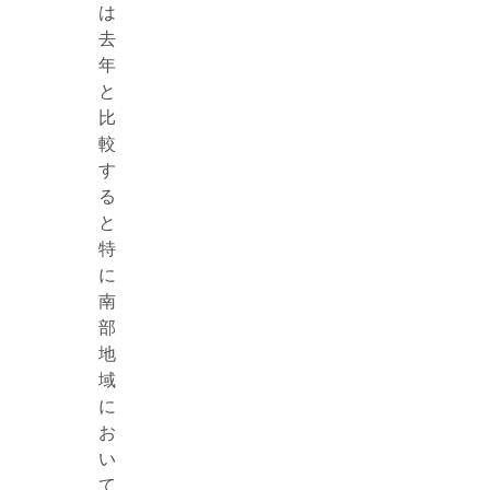
は
去
年
と
比
較
す
る
と
特
に
南
部
地
域
に
お
い
て