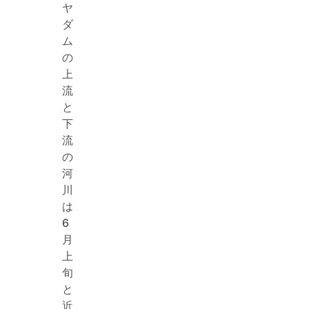
ヤ
ダ
ム
の
上
流
と
下
流
の
河
川
は
6
月
上
旬
と
近