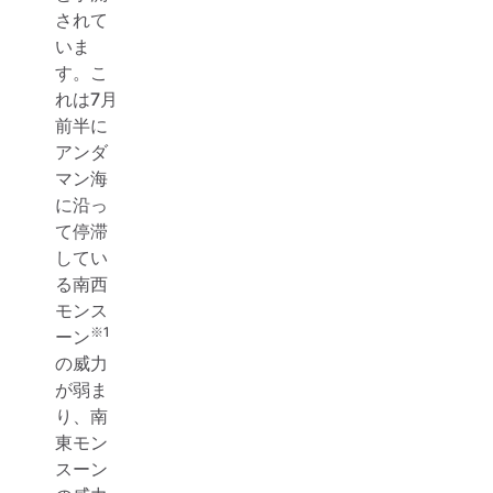
されて
いま
す。こ
れは7月
前半に
アンダ
マン海
に沿っ
て停滞
してい
る南西
モンス
※
1
ーン
の威力
が弱ま
り、南
東モン
スーン