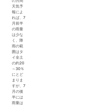
の月間
天気予
報によ
れば、7
月前半
の雨量
は少な
く、降
雨の範
囲はタ
イ全土
の約20
～30％
にとど
まりま
すが、7
月の後
半には
雨量は