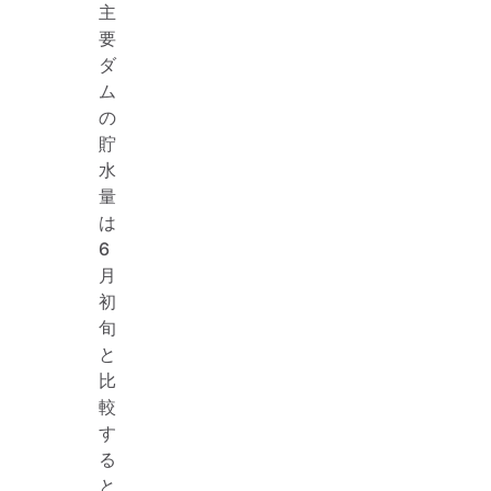
主
要
ダ
ム
の
貯
水
量
は
6
月
初
旬
と
比
較
す
る
と