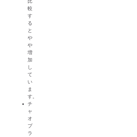
比
較
す
る
と
や
や
増
加
し
て
い
ま
す。
チ
ャ
オ
プ
ラ