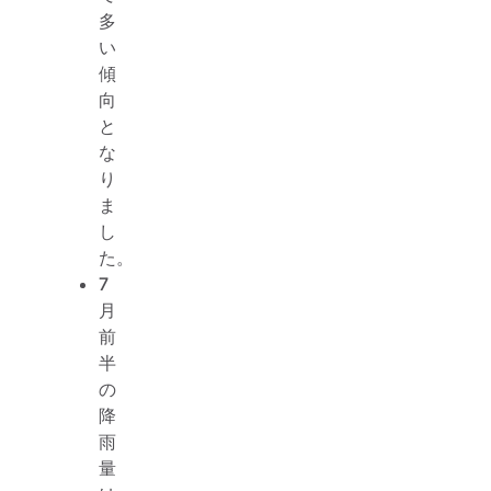
多
い
傾
向
と
な
り
ま
し
た。
7
月
前
半
の
降
雨
量