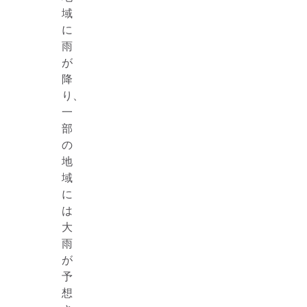
域
に
雨
が
降
り、
一
部
の
地
域
に
は
大
雨
が
予
想