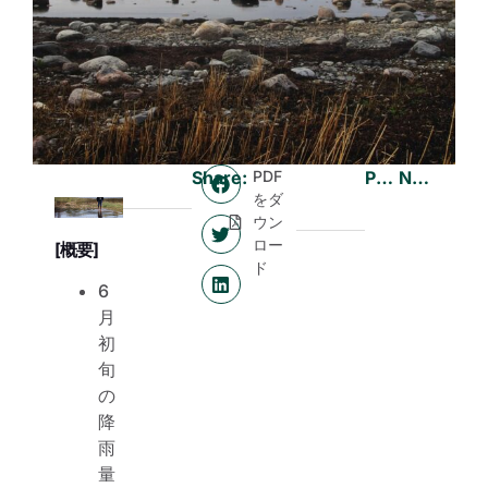
Share:
PDF
Previous
Next
をダ
ウン
ロー
[概要]
ド
6
月
初
旬
の
降
雨
量