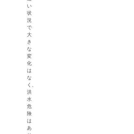
い
状
況
で
大
き
な
変
化
は
な
く、
洪
水
危
険
は
あ