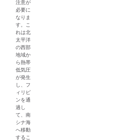
注意が
必要に
なりま
す。こ
れは北
太平洋
の西部
地域か
ら熱帯
低気圧
が発生
し、フ
ィリピ
ンを通
過し
て、南
シナ海
へ移動
するこ