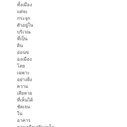
ทั้งเมือง
แต่จะ
กระจุก
ตัวอยู่ใน
บริเวณ
ที่เป็น
ดิน
อ่อนข
องเมือง
โดย
เฉพาะ
อย่างยิ่ง
ความ
เสียหาย
ที่เห็นได้
ชัดเจน
ใน
อาคาร
คอนกรีตเสริมเหล็ก