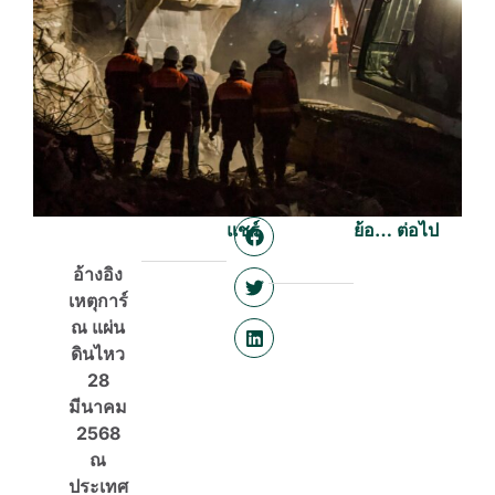
แชร์
ย้อนกลับ
ต่อไป
อ้างอิง
เหตุการ์
ณ แผ่น
ดินไหว
28
มีนาคม
2568
ณ
ประเทศ