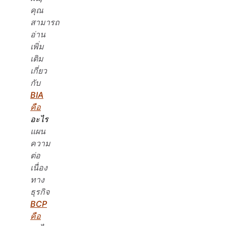
คุณ
สามารถ
อ่าน
เพิ่ม
เติม
เกี่ยว
กับ
BIA
คือ
อะไร
แผน
ความ
ต่อ
เนื่อง
ทาง
ธุรกิจ
BCP
คือ