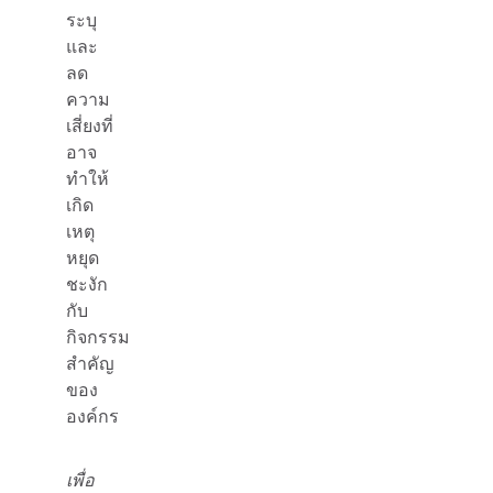
ระบุ
และ
ลด
ความ
เสี่ยงที่
อาจ
ทำให้
เกิด
เหตุ
หยุด
ชะงัก
กับ
กิจกรรม
สำคัญ
ของ
องค์กร
เพื่อ