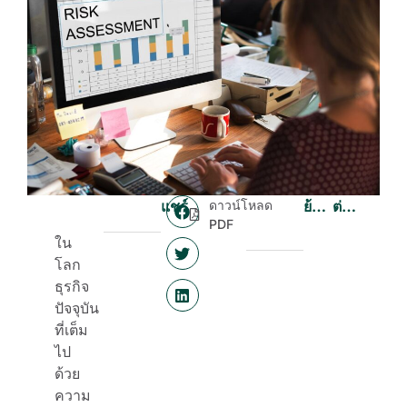
แชร์
ดาวน์โหลด
ย้อนกลับ
ต่อไป
PDF
ใน
โลก
ธุรกิจ
ปัจจุบัน
ที่เต็ม
ไป
ด้วย
ความ