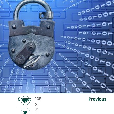
Share:
PDF
Previous
を
ダ