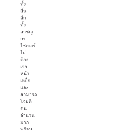
ทั้ง
สิ้น
อีก
ทั้ง
อาชญ
กร
ไซเบอร์
ไม่
ต้อง
เจอ
หน้า
เหยื่อ
และ
สามารถ
โจมตี
คน
จำนวน
มาก
พร้อม