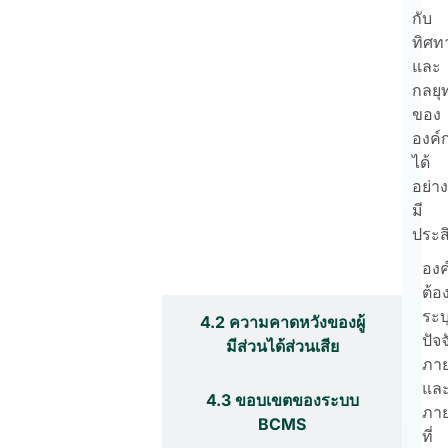
กับ
ทิศท
และ
กลยุท
ของ
องค์
ได้
อย่าง
มี
ประส
4.1 องค์กรและบริบท
องค
ขององค์กร
ต้อ
ระบ
4.2 ความคาดหวังของผู้
ปัจจ
มีส่วนได้ส่วนเสีย
ภา
แล
4.3 ขอบเขตของระบบ
ภา
BCMS
ที่