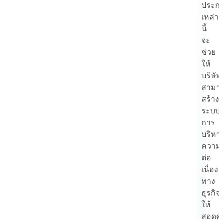
ประ
เหล่า
นี้
จะ
ช่วย
ให้
บริษั
สาม
สร้าง
ระบ
การ
บริห
ควา
ต่อ
เนื่อง
ทาง
ธุรกิ
ให้
สอดค