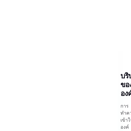
บริ
ขอ
องค
การ
ทำค
เข้าใ
องค์