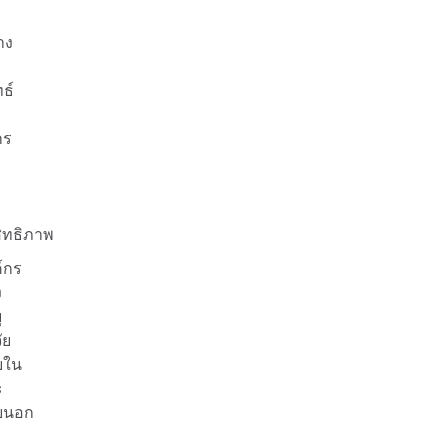
าง
ธ์
กร
ิทธิภาพ
์กร
ง
ุ
ัย
ยใน
ะ
ยนอก