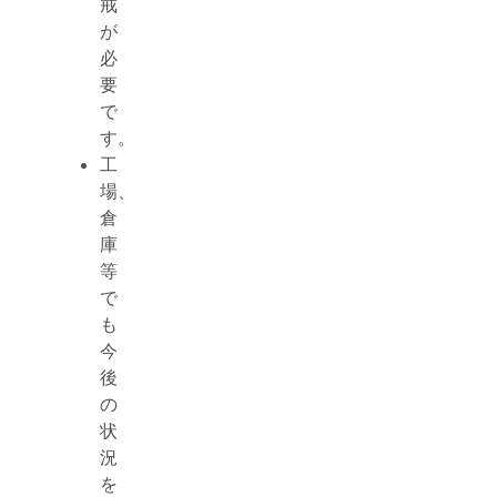
戒
が
必
要
で
す。
工
場、
倉
庫
等
で
も
今
後
の
状
況
を