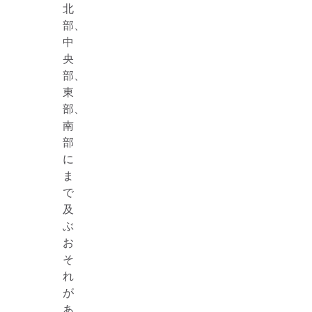
北
部、
中
央
部、
東
部、
南
部
に
ま
で
及
ぶ
お
そ
れ
が
あ