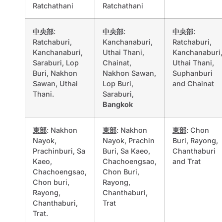
Ratchathani
Ratchathani
中央部
:
中央部
:
中央部
:
Ratchaburi,
Kanchanaburi,
Ratchaburi,
Kanchanaburi,
Uthai Thani,
Kanchanaburi
Saraburi, Lop
Chainat,
Uthai Thani,
Buri, Nakhon
Nakhon Sawan,
Suphanburi
Sawan, Uthai
Lop Buri,
and Chainat
Thani.
Saraburi,
Bangkok
東部
: Nakhon
東部
: Nakhon
東部
: Chon
Nayok,
Nayok, Prachin
Buri, Rayong,
Prachinburi, Sa
Buri, Sa Kaeo,
Chanthaburi
Kaeo,
Chachoengsao,
and Trat
Chachoengsao,
Chon Buri,
Chon buri,
Rayong,
Rayong,
Chanthaburi,
Chanthaburi,
Trat
Trat.