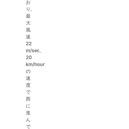
お
り、
最
大
風
速
22
m/sec、
20
km/hour
の
速
度
で
西
に
進
ん
で