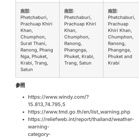
南部
:
南部
:
南部
:
Phetchaburi,
Phetchaburi,
Phetchaburi,
Prachuap Khiri
Prachuap Khiri
Prachuap
Khan,
Khan,
Khiri Khan,
Chumphon,
Chumphon,
Chumphon,
Surat Thani,
Ranong,
Ranong,
Ranong, Phang
Phangnga,
Phangnga,
Nga, Phuket,
Phuket, Krabi,
Phuket and
Krabi, Trang,
Trang, Satun
Krabi
Satun
参照
https://www.windy.com/?
15.813,74.795,5
https://www.tmd.go.th/en/list_warning.php
https://reliefweb.int/report/thailand/weather-
warning-
category-