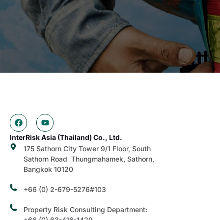
InterRisk Asia (Thailand) Co., Ltd.
175 Sathorn City Tower 9/1 Floor, South
Sathorn Road Thungmahamek, Sathorn,
Bangkok 10120
+66 (0) 2-679-5276#103
Property Risk Consulting Department:
+66 (0) 63-416-1429