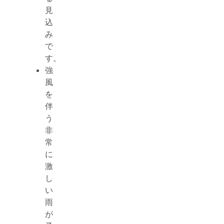
見
込
み
で
す。
強
風
を
伴
う
非
常
に
激
し
い
雨
が