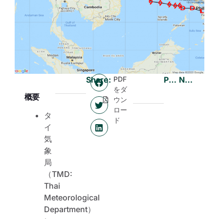
Share:
PDF
Previous
Next
をダ
概要
ウン
ロー
タ
ド
イ
気
象
局
（TMD:
Thai
Meteorological
Department）