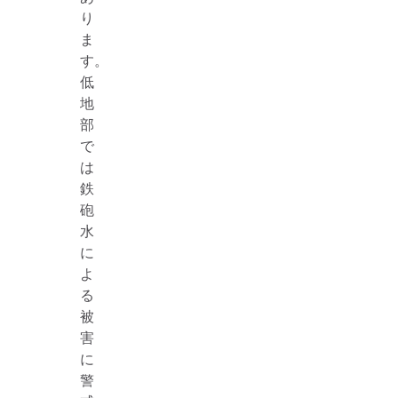
り
ま
す。
低
地
部
で
は
鉄
砲
水
に
よ
る
被
害
に
警