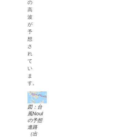
の
高
波
が
予
想
さ
れ
て
い
ま
す。
図：台
風Noul
の予想
進路
（出