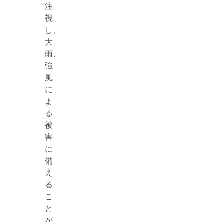
注
視
し、
大
雨、
強
風
に
よ
る
被
害
に
備
え
る
こ
と
が