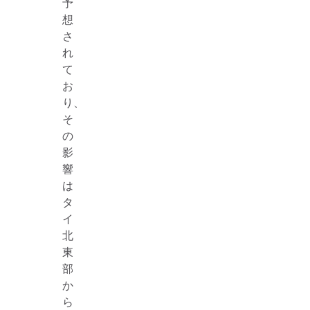
予
想
さ
れ
て
お
り、
そ
の
影
響
は
タ
イ
北
東
部
か
ら