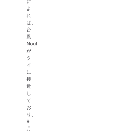
に
よ
れ
ば、
台
風
Noul
が
タ
イ
に
接
近
し
て
お
り、
9
月