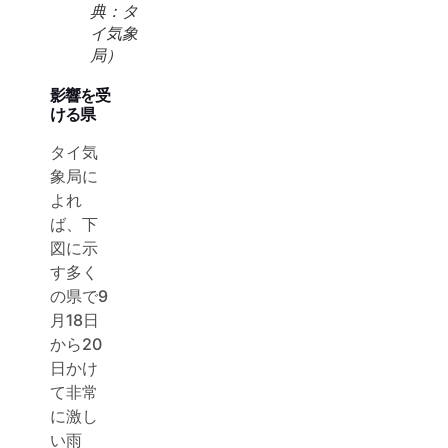
典：タ
イ気象
局）
影響を受
ける県
タイ気
象局に
よれ
ば、下
図に示
す多く
の県で9
月18日
から20
日かけ
て非常
に激し
い雨