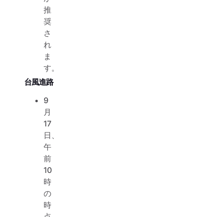
推
奨
さ
れ
ま
す。
台風進路
9
月
17
日、
午
前
10
時
の
時
点