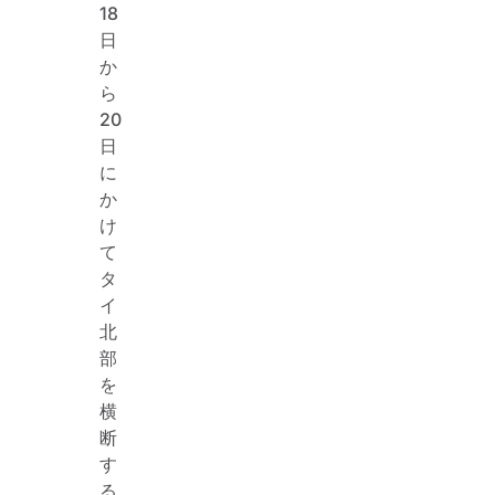
18
日
か
ら
20
日
に
か
け
て
タ
イ
北
部
を
横
断
す
る