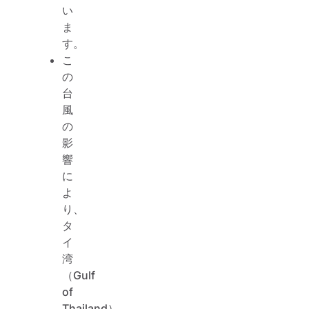
い
ま
す。
こ
の
台
風
の
影
響
に
よ
り、
タ
イ
湾
（Gulf
of
Thailand）