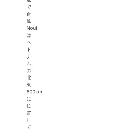
で
台
風
Noul
は
ベ
ト
ナ
ム
の
北
東
600km
に
位
置
し
て